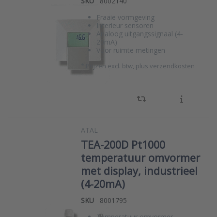
SKU
8002140
Fraaie vormgeving
Interieur sensoren
Analoog uitgangssignaal (4-
20mA)
Voor ruimte metingen
*
Prijzen excl. btw, plus verzendkosten
ATAL
TEA-200D Pt1000
temperatuur omvormer
met display, industrieel
(4-20mA)
SKU
8001795
Temperatuur omvormer