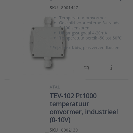
SKU
8001447
Temperatuur omvormer
Geschikt voor externe 3-draads
Pt100 sensoren
Uitgangssugnaal 4-20mA
Temperatuur bereik -50 tot 50°C
*
Prijzen excl. btw, plus verzendkosten
ATAL
TEV-102 Pt1000
temperatuur
omvormer, industrieel
(0-10V)
SKU
8002139