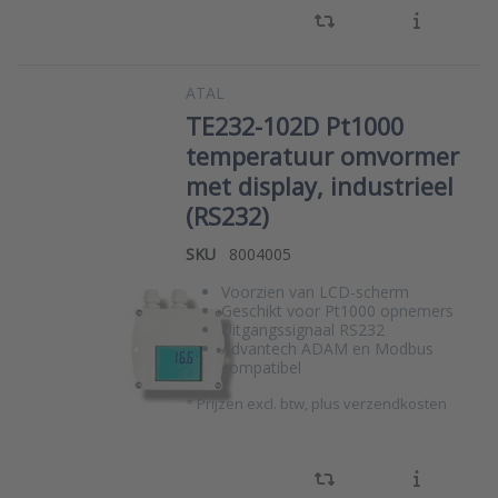
ATAL
TE232-102D Pt1000
temperatuur omvormer
met display, industrieel
(RS232)
SKU
8004005
Voorzien van LCD-scherm
Geschikt voor Pt1000 opnemers
Uitgangssignaal RS232
Advantech ADAM en Modbus
compatibel
*
Prijzen excl. btw, plus verzendkosten