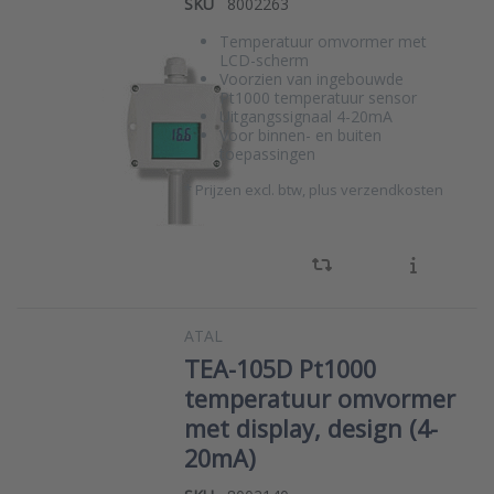
SKU
8002263
Temperatuur omvormer met
LCD-scherm
Voorzien van ingebouwde
Pt1000 temperatuur sensor
Uitgangssignaal 4-20mA
Voor binnen- en buiten
toepassingen
*
Prijzen excl. btw, plus verzendkosten
ATAL
TEA-105D Pt1000
temperatuur omvormer
met display, design (4-
20mA)