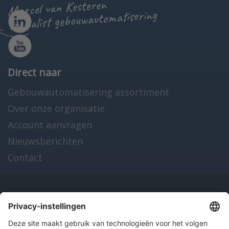
Marcel van Kesteren
specialist gebouwautomatisering
Direct naar
Gebouwautomatisering assortiment
Over onze organisatie
Account aanvragen
Nieuwsberichten
Contact
Onze producten
en diensten
Over Hitma