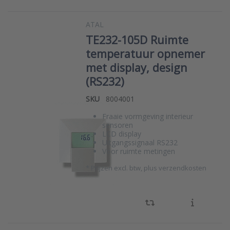
ATAL
TE232-105D Ruimte
temperatuur opnemer
met display, design
(RS232)
SKU
8004001
Fraaie vormgeving interieur
sensoren
LCD display
Uitgangssignaal RS232
Voor ruimte metingen
*
Prijzen excl. btw, plus verzendkosten