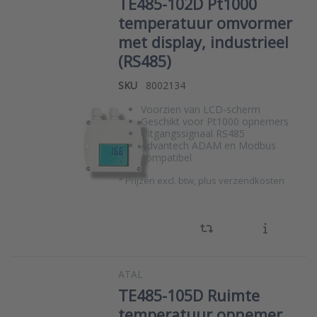
TE485-102D Pt1000
temperatuur omvormer
met display, industrieel
(RS485)
SKU
8002134
Voorzien van LCD-scherm
Geschikt voor Pt1000 opnemers
Uitgangssignaal RS485
Advantech ADAM en Modbus
compatibel
*
Prijzen excl. btw, plus verzendkosten
ATAL
TE485-105D Ruimte
temperatuur opnemer