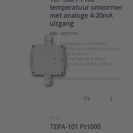
temperatuur omvormer
met analoge 4-20mA
uitgang
SKU
8001595
Temperatuur omvormer
Geschikt voor externe 3-draads
Pt100 sensoren
Uitgangssignaal 4-20mA
Temperatuur bereik -100 tot
200°C
*
Prijzen excl. btw, plus verzendkosten
ATAL
TEPA-101 Pt1000