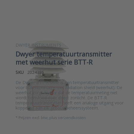
DWYER INSTRUMENTS
Dwyer temperatuurtransmitter
met weerhut serie BTT-R
SKU
2024386
De Dwyer BTT-R serie is een temperatuurtransmitter
voor buitenmontage met radiation shield (weerhut). De
weerhut zorgt ervoor dat de temperatuurmeting niet
wordt beinvloed door direct zonlicht. De BTT-R
temperatuurtransmitter heeft een analoge uitgang voor
koppeling aan elk gebouwbeheerssysteem.
*
Prijzen excl. btw, plus verzendkosten