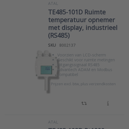
ATAL
TE485-101D Ruimte
temperatuur opnemer
met display, industrieel
(RS485)
SKU
8002137
Voorzien van LCD-scherm
Geschikt voor ruimte metingen
Uitgangssignaal RS485
Advantech ADAM en Modbus
compatibel
*
Prijzen excl. btw, plus verzendkosten
ATAL