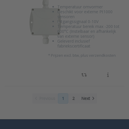
Temperatuur omvormer
Geschikt voor externe Pt1000
sensoren
Uitgangssignaal 0-10V
Temperatuur bereik max -200 tot
600°C (Instelbaar en afhankelijk
van externe sensor)
Geleverd inclusief
fabriekscertificaat
*
Prijzen excl. btw, plus verzendkosten
Previous
1
2
Next