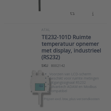
ATAL
TE232-101D Ruimte
temperatuur opnemer
met display, industrieel
(RS232)
SKU
8002142
Voorzien van LCD-scherm
Geschikt voor ruimte metingen
Uitgangssignaal RS232
Advantech ADAM en Modbus
compatibel
*
Prijzen excl. btw, plus verzendkosten