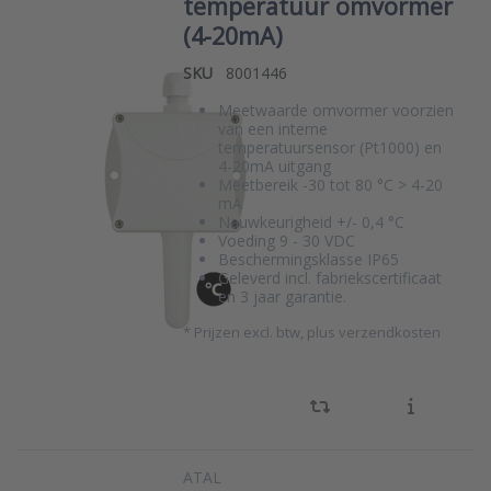
temperatuur omvormer
(4-20mA)
SKU
8001446
Meetwaarde omvormer voorzien
van een interne
temperatuursensor (Pt1000) en
4-20mA uitgang
Meetbereik -30 tot 80 °C > 4-20
mA
Nauwkeurigheid +/- 0,4 °C
Voeding 9 - 30 VDC
Beschermingsklasse IP65
Geleverd incl. fabriekscertificaat
en 3 jaar garantie.
*
Prijzen excl. btw, plus verzendkosten
ATAL