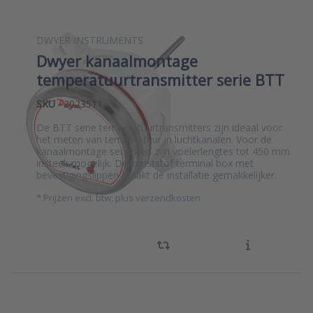
DWYER INSTRUMENTS
Dwyer kanaalmontage
temperatuurtransmitter serie BTT
SKU
2023511
De BTT serie temperatuurtransmitters zijn ideaal voor
het meten van temperatuur in luchtkanalen. Voor de
kanaalmontage sensoren zijn voelerlengtes tot 450 mm
insteek mogelijk. De kunststof terminal box met
bevestigingslippen maakt de installatie gemakkelijker.
*
Prijzen excl. btw, plus verzendkosten