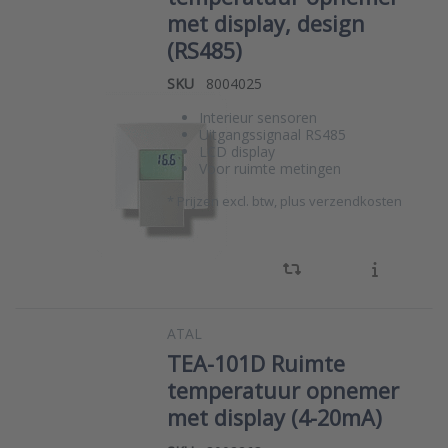
met display, design
(RS485)
SKU
8004025
Interieur sensoren
Uitgangssignaal RS485
LCD display
Voor ruimte metingen
*
Prijzen excl. btw, plus verzendkosten
ATAL
TEA-101D Ruimte
temperatuur opnemer
met display (4-20mA)