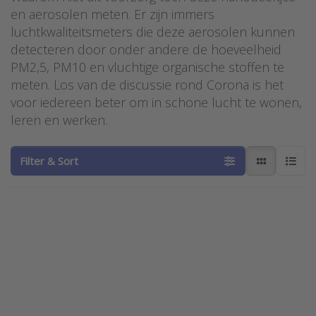
en aerosolen meten. Er zijn immers
luchtkwaliteitsmeters die deze aerosolen kunnen
detecteren door onder andere de hoeveelheid
PM2,5, PM10 en vluchtige organische stoffen te
meten. Los van de discussie rond Corona is het
voor iedereen beter om in schone lucht te wonen,
leren en werken.
Filter & Sort
Press ENTER for
more options to
Sysinno multi-
sensor voor
binnenluchtkwaliteit
serie iAeris2