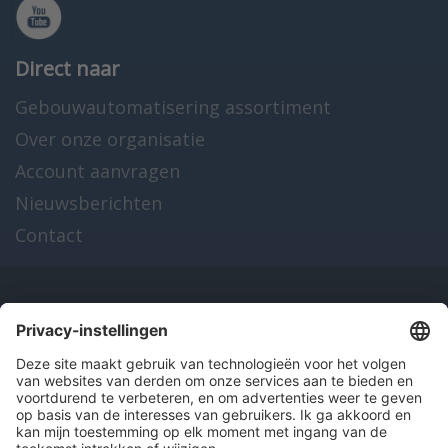
Direct naar
Gebouwautomatisering assortiment
Over onze organisatie
Account aanvragen
Nieuwsberichten
Contact
Onze producten
en diensten
Over Hitma
Algemene voorwaarden
Disclaimer
Colofon