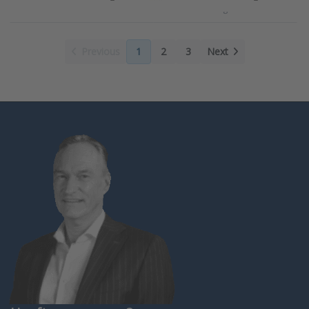
behuizing
Previous
1
2
3
Next