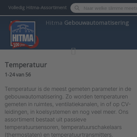
Enter a search term. Results w
Volledig Hitma-Assortiment
Hitma
Gebouwautomatisering
Temperatuur
Search results:
1-24
van
56
Temperatuur is de meest gemeten parameter in de
gebouwautomatisering. Zo worden temperaturen
gemeten in ruimtes, ventilatiekanalen, in of op CV-
leidingen, in koelsystemen en nog veel meer. Ons
assortiment bestaat uit passieve
temperatuursensoren, temperatuurschakelaars
(thermostaten) en temperatuurtransmitters.