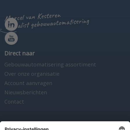
Marcel van Kesteren
specialist gebouwautomatisering
Direct naar
Gebouwautomatisering assortiment
Over onze organisatie
Account aanvragen
Nieuwsberichten
Contact
Onze producten
en diensten