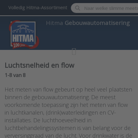
Enter a search term. Results w
Volledig Hitma-Assortiment
Hitma
Gebouwautomatisering
Luchtsnelheid en flow
Search results:
1-8
van
8
Het meten van flow gebeurt op heel veel plaatsten
binnen de gebouwautomatisering. De meest
voorkomende toepassing zijn het meten van flow
in luchtkanalen, (drink)waterleidingen en CV-
installaties. De luchthoeveelheid in
luchtbehandelingssystemen is van belang voor de
verversinggraad van de lucht. Voor drinkwater is de