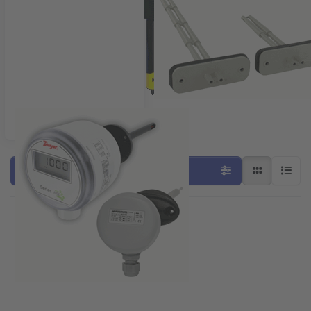
Luchtsnelheidstransmitters
Filter & Sort
Press ENTER
Press ENTER for more
for more
options to
options to
Flowschakelaar voor
Dwyer
koel- en
zelfmiddelende
verwarmingssystemen
flowsensor
serie FS-2
serie PAFS-
1000