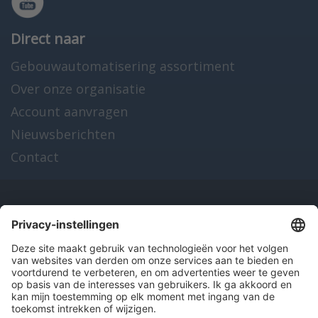
Direct naar
Gebouwautomatisering assortiment
Over onze organisatie
Account aanvragen
Nieuwsberichten
Contact
Onze producten
en diensten
Over Hitma
Algemene voorwaarden
Disclaimer
Colofon