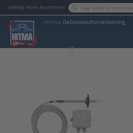
Enter a search term. Results w
Volledig Hitma-Assortiment
Hitma
Gebouwautomatisering