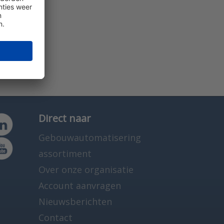
Direct naar
Gebouwautomatisering
assortiment
Over onze organisatie
Account aanvragen
Nieuwsberichten
Contact