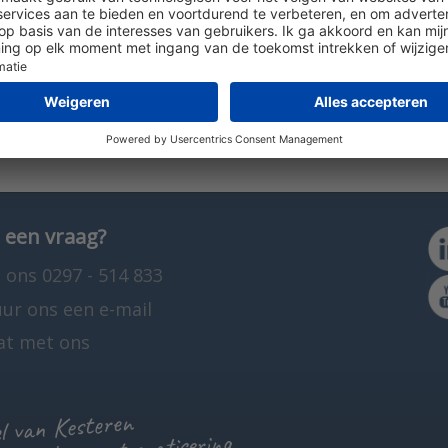
 een vraag?
 ons 0297 - 514 833
uur ons een e-mail
at met ons
 van Kesteren