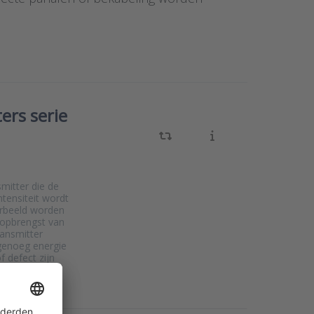
rs serie
itter die de
ntensiteit wordt
orbeeld worden
eopbrengst van
ansmitter
genoeg energie
f defect zijn