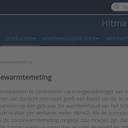
Enter a 
Hitm
producten
voorbeeldapplicaties
webinar
nnewarmtemeting
ewarmtemeting
nepanelen te controleren op energieopbrengst kan 
ten van zonlicht-intensiteit geeft een beeld van de te
anelen op een gebouw. De warmteinhoud van het lich
rukt in Watt per vierkante meter (W/m2). Als de zonn
s de zonnewarmtemeting mogelijk zou moeten zijn, dan 
lde zonnepanelen kunnen dan worden gereinigd en def