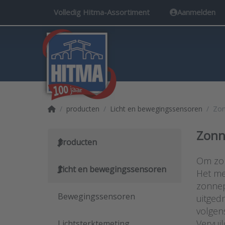
Volledig Hitma-Assortiment
Aanmelden
Startpagina
producten
Licht en bewegingssensoren
Zo
Zonn
producten
Om zon
Licht en bewegingssensoren
Het me
zonnep
Bewegingssensoren
uitged
volgen
Vervui
Lichtsterktemeting