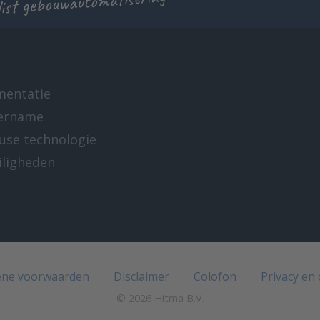
list gebouwautomatisering
mentatie
ername
-use technologie
iligheden
e
ne voorwaarden
Disclaimer
Colofon
Privacy en
© 2026 Hitma B.V.