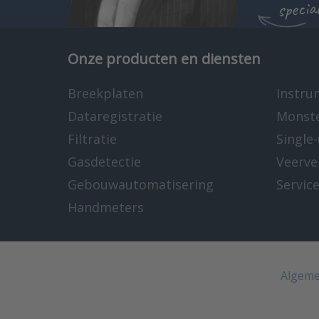
specia
Onze producten en diensten
Breekplaten
Instru
Dataregistratie
Monst
Filtratie
Single
Gasdetectie
Veerve
Gebouwautomatisering
Servic
Handmeters
Algeme