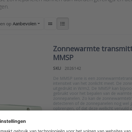
gen.
ren op
Aanbevolen
Zonnewarmte transmitte
MMSP
SKU
2026142
De MMSP serie is een zonnewarmtetransm
intensiteit van het zonlicht meet. De zoni
uitgedrukt in W/m2. De MMSP kan bijvo
gebruikt voor het bepalen van de warmt
zonnepanelen. Zo kan de zonnewarmtetr
detecteren of de zonnepanelen nog wel 
opbrengen, of dat deze wellicht vervuild o
geraakt.
*
Prijzen excl. btw, plus verzendkosten