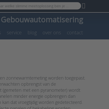
search term. Results will appear automatically as you type. Pr
a
Gebouwautomatisering
s
service
blog
over ons
contact
een zonnewarmtemeting worden toegepast.
 verwachten opbrengst van de
t (gemeten met een pyranometer) wordt
epanelen minder energie opbrengen dan
kan dat vroegtijdig worden gedetecteerd.
ecte panalen of bekabeling worden