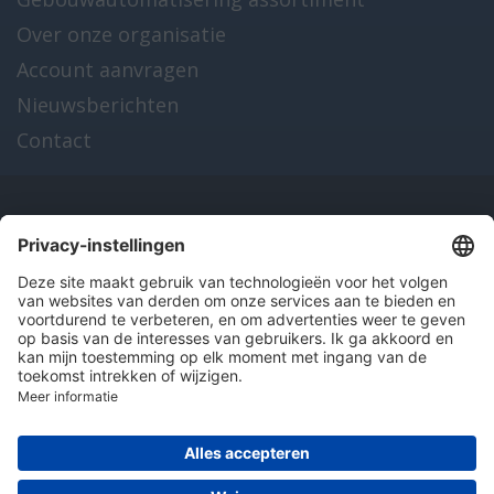
Over onze organisatie
Account aanvragen
Nieuwsberichten
Contact
Onze producten
en diensten
Over Hitma
Algemene voorwaarden
Disclaimer
Colofon
Privacy en cookies
© 2026 Hitma B.V.