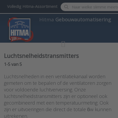
Enter a search term. Results w
Volledig Hitma-Assortiment
Hitma
Gebouwautomatisering
Luchtsnelheidstransmitters
Search results:
1-5
van
5
Luchtsnelheden in een ventilatiekanaal worden
gemeten om te bepalen of de ventilatoren zorgen
voor voldoende luchtverversing. Onze
luchtsnelheidstransmitters zijn er optioneel ook
gecombineerd met een temperatuurmeting. Ook
zijn er uitvoeringen die direct de totale flow kunnen
uitrekenen.