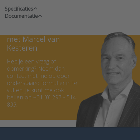
Specificaties
Documentatie
Neem contact op
met Marcel van
Kesteren
Heb je een vraag of
opmerking? Neem dan
contact met me op door
onderstaand formulier in te
vullen. Je kunt me ook
bellen op +31 (0) 297 - 514
833.