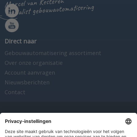
Marcel van Kesteren
specialist gebouwautomatisering
Direct naar
Gebouwautomatisering assortiment
Over onze organisatie
Account aanvragen
Nieuwsberichten
Contact
Onze producten
en diensten
Over Hitma