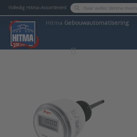
Enter a search term. Results w
Volledig Hitma-Assortiment
Hitma
Gebouwautomatisering