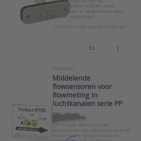
flowsensoren kunnen op
drukverschiltransmitters, zoals
bijvoorbeeld de MagneSense serie,
worden aangesloten.
*
Prijzen excl. btw, plus verzendkosten
PRODUAL
Middelende
flowsensoren voor
flowmeting in
luchtkanalen serie PP
SKU
PP
De PP serie zelfmiddelende
flowsensoren zijn ontworpen voor het
meten van het luchtsnelheden in
ventilatiekanalen. De PP serie