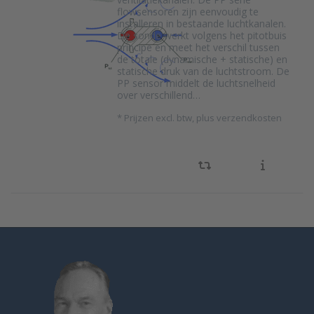
flowsensoren zijn eenvoudig te
installeren in bestaande luchtkanalen.
De sonde werkt volgens het pitotbuis
principe en meet het verschil tussen
de totale (dynamische + statische) en
statische druk van de luchtstroom. De
PP sensor middelt de luchtsnelheid
over verschillend…
*
Prijzen excl. btw, plus verzendkosten