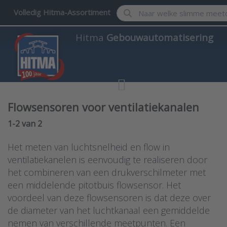
Enter a search term. Results w
Volledig Hitma-Assortiment
Hitma
Gebouwautomatisering
Flowsensoren voor ventilatiekanalen
Search results:
1-2
van
2
Het meten van luchtsnelheid en flow in
ventilatiekanelen is eenvoudig te realiseren door
het combineren van een drukverschilmeter met
een middelende pitotbuis flowsensor. Het
voordeel van deze flowsensoren is dat deze over
de diameter van het luchtkanaal een gemiddelde
nemen van verschillende meetpunten. Een