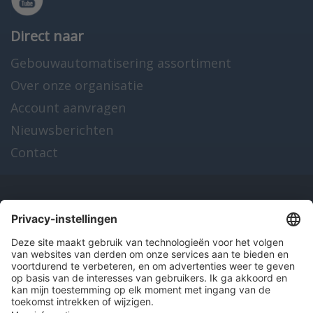
Direct naar
Gebouwautomatisering assortiment
Over onze organisatie
Account aanvragen
Nieuwsberichten
Contact
Onze producten
en diensten
Over Hitma
Algemene voorwaarden
Disclaimer
Colofon