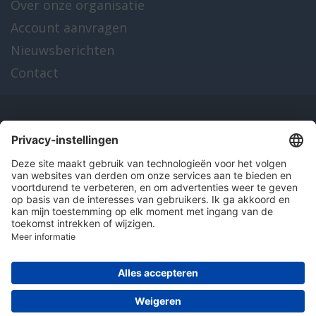
Over onze organisatie
Account aanvragen
Nieuwsberichten
Contact
Onze producten
en diensten
Over Hitma
Algemene voorwaarden
Disclaimer
Colofon
Privacy en cookies
© 2026 Hitma B.V.