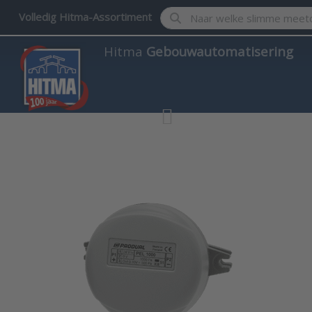
Enter a search term. Results w
Volledig Hitma-Assortiment
Hitma
Gebouwautomatisering