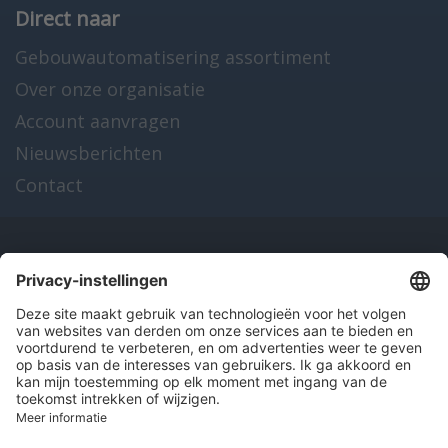
Direct naar
Gebouwautomatisering assortiment
Over onze organisatie
Account aanvragen
Nieuwsberichten
Contact
Onze producten
en diensten
Over Hitma
Algemene voorwaarden
Disclaimer
Colofon
Privacy en cookies