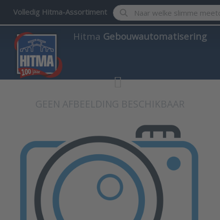
Enter a search term. Results w
Volledig Hitma-Assortiment
Hitma
Gebouwautomatisering