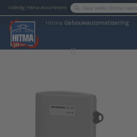
Enter a search term. Results w
Volledig Hitma-Assortiment
Hitma
Gebouwautomatisering