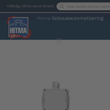
Enter a search term. Results w
Volledig Hitma-Assortiment
Hitma
Gebouwautomatisering