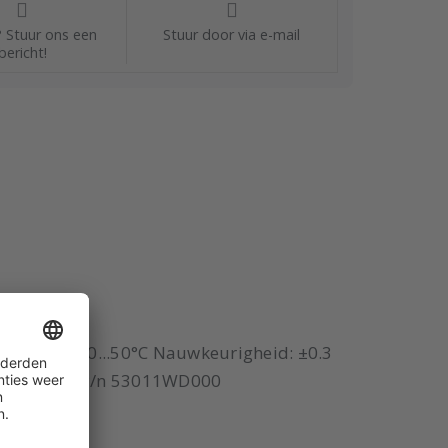
 Stuur ons een
Stuur door via e-mail
bericht!
mperatuur: 0...50°C Nauwkeurigheid: ±0.3
g: 4x 0...10V P/n 53011WD000