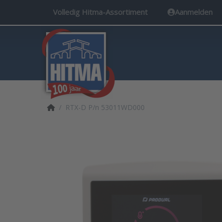
Volledig Hitma-Assortiment
Aanmelden
Startpagina
RTX-D P/n 53011WD000