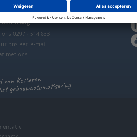
 een vraag?
 ons 0297 - 514 833
uur ons een e-mail
at met ons
 van Kesteren
list gebouwautomatisering
mentatie
ername