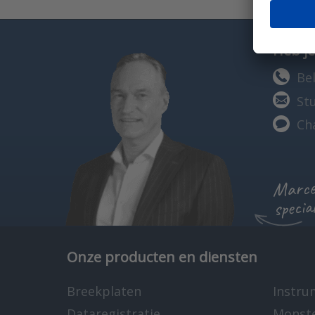
Heb je
Bel
St
Ch
Marcel
specia
Onze producten en diensten
Breekplaten
Instru
Dataregistratie
Monst