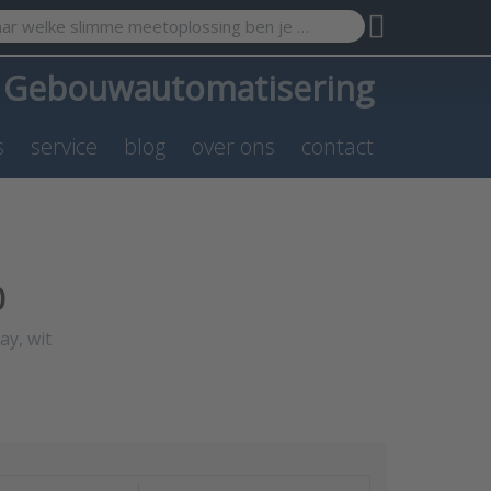
search term. Results will appear automatically as you type. Pr
a
Gebouwautomatisering
s
service
blog
over ons
contact
0
y, wit