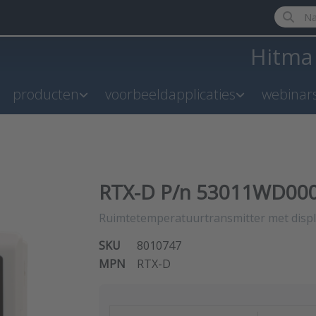
Enter a 
Hitm
producten
voorbeeldapplicaties
webinar
RTX-D P/n 53011WD00
Ruimtetemperatuurtransmitter met displa
SKU
8010747
MPN
RTX-D