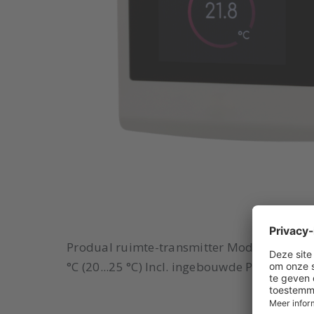
Produal ruimte-transmitter Model: RTX-D V
°C (20...25 °C) Incl. ingebouwde P/PI regel