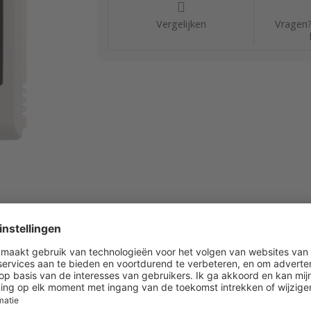
Vergelijken
Vragen?
oorzien van 2,8? touchscreen kleurendisplay Bereik te
functie Kleur behuizing: wit Voeding: 24Vac/Vdc Uitgan