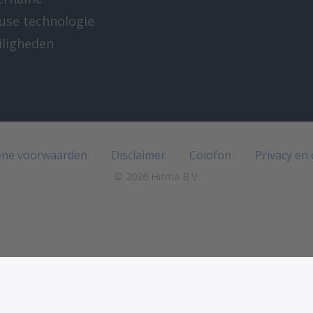
-use technologie
iligheden
e
ne voorwaarden
Disclaimer
Colofon
Privacy en
© 2026 Hitma B.V.