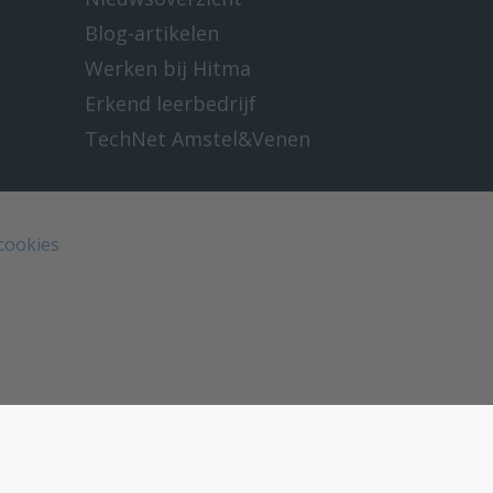
Blog-artikelen
Werken bij Hitma
Erkend leerbedrijf
TechNet Amstel&Venen
 cookies