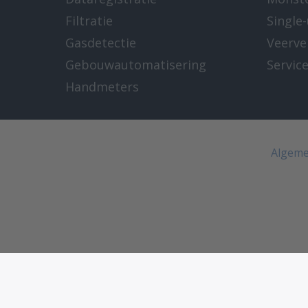
Filtratie
Single
Gasdetectie
Veerve
Gebouwautomatisering
Servic
Handmeters
Algeme