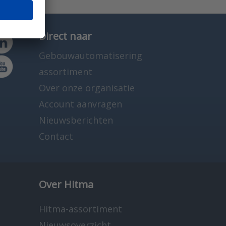
Direct naar
Gebouwautomatisering
assortiment
Over onze organisatie
Account aanvragen
Nieuwsberichten
Contact
Over Hitma
Hitma-assortiment
Nieuwsoverzicht