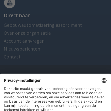
Direct naar
Gebouwautomatisering assortiment
Over onze organisatie
Account aanvragen
Nieuwsberichten
Contact
Onze producten
en diensten
Over Hitma
Algemene voorwaarden
Disclaimer
Colofon