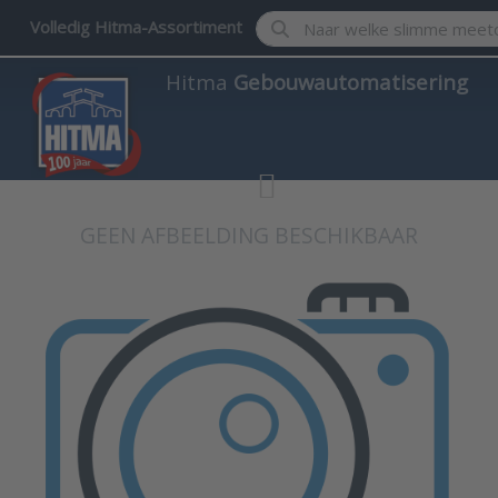
Enter a search term. Results w
Volledig Hitma-Assortiment
Hitma
Gebouwautomatisering