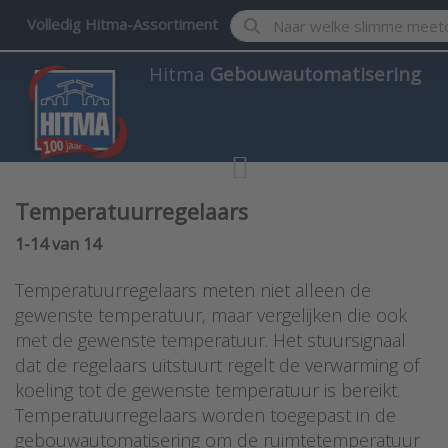
Enter a search term. Results w
Volledig Hitma-Assortiment
Hitma
Gebouwautomatisering
Temperatuurregelaars
Search results:
1-14
van
14
Temperatuurregelaars meten niet alleen de
gewenste temperatuur, maar vergelijken die ook
met de gewenste temperatuur. Het stuursignaal
dat de regelaars uitstuurt regelt de verwarming of
koeling tot de gewenste temperatuur is bereikt.
Temperatuurregelaars worden toegepast in de
gebouwautomatisering om de ruimtetemperatuur