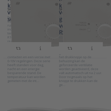
koeling en
koeling,
SKU
G-00011
SKU
G-00012
verwarming
verwarming en
De Produal R102 serie is een
De Produal RS102 serie is
serie R102
geforceerde
eenvoudige
een eenvoudige
ventilatie serie
ruimtethermostaat voor
ruimtethermostaat voor
individuele ruimtes en zone
individuele ruimtes en zone
RS102
temperatuurregelingen. De
temperatuurregelingen. De
R102 serie heeft een
RS102 serie heeft een
regeluitgang voor koelen en
contactuitgang voor
een uitgang voor
verwarmen en koelen en
verwarmen. U kunt kiezen uit
een 0-10V uitgang voor
een versie met aan-uit
geforceerde ventilatie. Met
contacten en een versie met
het drukknopje op de
0-10V regelingen. Deze serie
behuizing kan de
heeft standen voor dag,
geforceerde ventilatie
Press ENTER
Press ENTER
nacht en een energie
worden geactiveerd, deze
for more
for more
besparende stand. De
valt automatisch uit na 2 uur.
options to
options to
temperatuur kan worden
Door nogmaals op het
Ruimteregelaar
Ruimteregelaar
gemeten met de int…
knopje te drukken kan de
met interne
ventilatie,
CO2-meting en
koeling en
ge…
Modbus serie
verwarming
HLS44-CO2
Modbus serie
HLS44