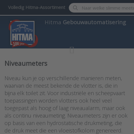
Enter a search term. Results w
Volledig Hitma-Assortiment
Hitma
Gebouwautomatisering
Niveaumeters
Niveau kun je op verschillende manieren meten,
waarvan de meest bekende de vlotter is, die in
bijna elk toilet zit. Voor industriële en scheepvaart
toepassingen worden vlotters ook heel veel
toegepast als hoog of laag niveaualarm, maar ook
als continu niveaumeting. Niveaumeters zijn er ook
op basis van een hydrostatische drukmeting, die
de druk meet die een vloeistofkolom genereerd.