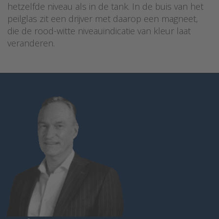
hetzelfde niveau als in de tank. In de buis van het
peilglas zit een drijver met daarop een magneet,
die de rood-witte niveauindicatie van kleur laat
veranderen.