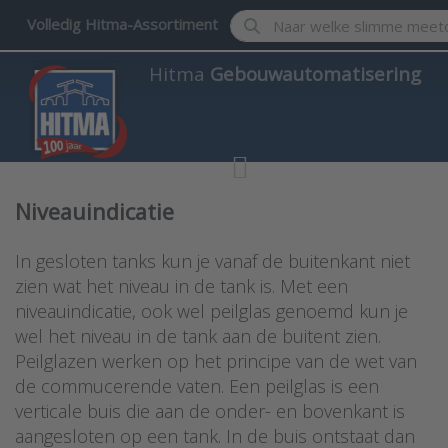
Enter a search term. Results w
Volledig Hitma-Assortiment
Hitma
Gebouwautomatisering
Niveauindicatie
In gesloten tanks kun je vanaf de buitenkant niet
zien wat het niveau in de tank is. Met een
niveauindicatie, ook wel peilglas genoemd kun je
wel het niveau in de tank aan de buitent zien.
Peilglazen werken op het principe van de wet van
de commucerende vaten. Een peilglas is een
verticale buis die aan de onder- en bovenkant is
aangesloten op een tank. In de buis ontstaat dan