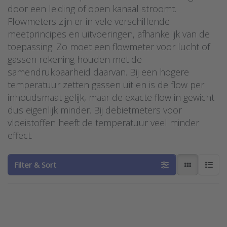
door een leiding of open kanaal stroomt.
Flowmeters zijn er in vele verschillende
meetprincipes en uitvoeringen, afhankelijk van de
toepassing. Zo moet een flowmeter voor lucht of
gassen rekening houden met de
samendrukbaarheid daarvan. Bij een hogere
temperatuur zetten gassen uit en is de flow per
inhoudsmaat gelijk, maar de exacte flow in gewicht
dus eigenlijk minder. Bij debietmeters voor
vloeistoffen heeft de temperatuur veel minder
effect.
Filter & Sort
Press ENTER for
Press ENTER for more
more options to
options to
Dwyer
Flowschakelaar voor