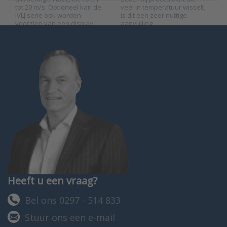
tot 20 m/s. Optioneel kan de
veel in temperatuur wisselt,
IVLJ serie ook worden
is dit een zeer nuttige
voorzien van een display.
aanvulling.
Heeft u een vraag?
Bel ons 0297 - 514 833
Stuur ons een e-mail