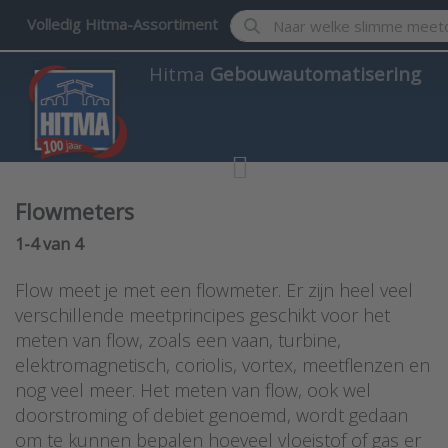
Enter a search term. Results w
Volledig Hitma-Assortiment
Hitma
Gebouwautomatisering
Flowmeters
Search results:
1-4
van
4
Flow meet je met een flowmeter. Er zijn heel veel
verschillende meetprincipes geschikt voor het
meten van flow, zoals een vaan, turbine,
elektromagnetisch, coriolis, vortex, meetflenzen en
nog veel meer. Het meten van flow, ook wel
doorstroming of debiet genoemd, wordt gedaan
om te kunnen bepalen hoeveel vloeistof of gas er