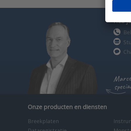
Heb je
Bel
St
Ch
Marcel
specia
Onze producten en diensten
Breekplaten
Instru
Dataregistratie
Monst