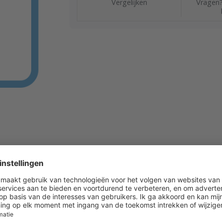
Vergelijken
Vragen?
210-BNS-R-10M Bereik: 0...30 m/s en 0...50°C Voeding:
 300 mm Zonder display Inclusief verlengkabel, lengte 