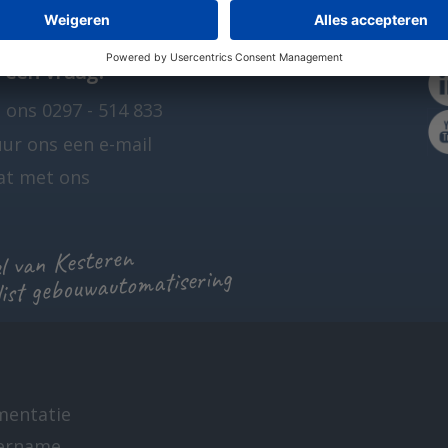
 een vraag?
 ons 0297 - 514 833
uur ons een e-mail
at met ons
 van Kesteren
list gebouwautomatisering
mentatie
ername