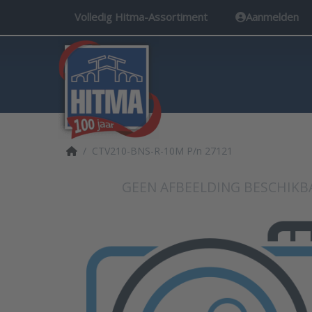
Volledig Hitma-Assortiment
Aanmelden
Startpagina
CTV210-BNS-R-10M P/n 27121