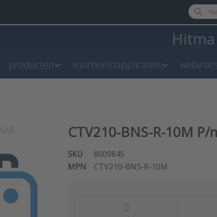
Enter a 
Hitm
producten
voorbeeldapplicaties
webinar
CTV210-BNS-R-10M P/n
SKU
8009845
MPN
CTV210-BNS-R-10M