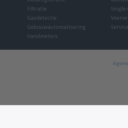
Filtratie
Single
Gasdetectie
Veerve
Gebouwautomatisering
Servic
Handmeters
Algeme