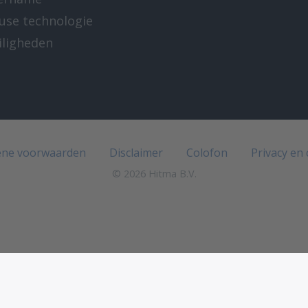
-use technologie
iligheden
e
ne voorwaarden
Disclaimer
Colofon
Privacy en
© 2026 Hitma B.V.