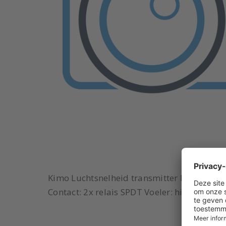
Kimo Luchtsnelheid transmitter Model: CTV
Contact: 2x relais SPDT Voeler: hittedraad