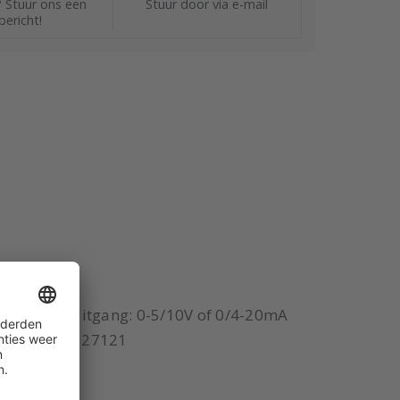
 Stuur ons een
Stuur door via e-mail
bericht!
 24 Vac/dc Uitgang: 0-5/10V of 0/4-20mA
10 meter P/n 27121