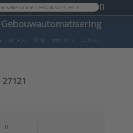
search term. Results will appear automatically as you type. Pr
a
Gebouwautomatisering
s
service
blog
over ons
contact
 27121