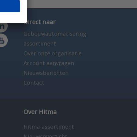
Direct naar
Gebouwautomatisering
assortiment
Over onze organisatie
Account aanvragen
Nieuwsberichten
Contact
Over Hitma
Hitma-assortiment
Nieuwsoverzicht