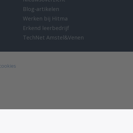
Blog-artikelen
Werken bij Hitma
Erkend leerbedrijf
TechNet Amstel&Venen
 cookies