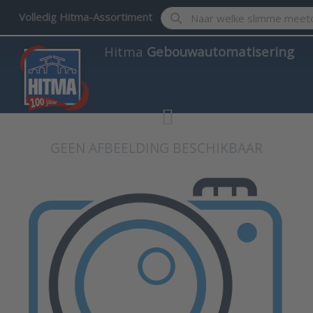
Enter a search term. Results w
Volledig Hitma-Assortiment
Hitma
Gebouwautomatisering