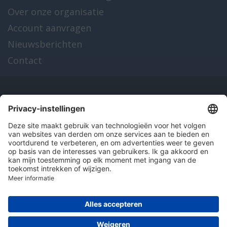
Over onze organisatie
Account aanvragen
Nieuwsberichten
Contact
Onze producten
en diensten
Over Hitma
Algemene voorwaarden
Disclaimer
Colofon
Privacy en cookies
© 2026 Hitma B.V.