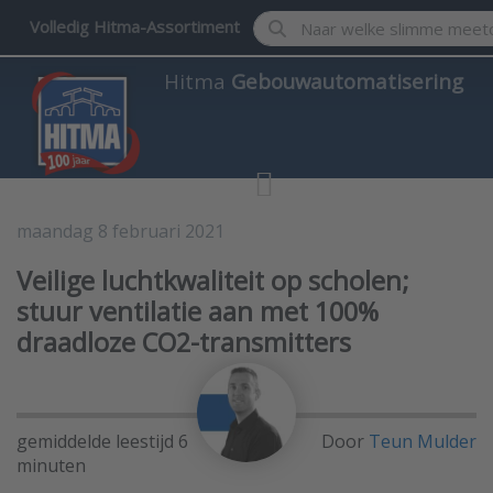
Enter a search term. Results w
Volledig Hitma-Assortiment
Hitma
Gebouwautomatisering
maandag 8 februari 2021
Gebouwautomatisering
Veilige luchtkwaliteit op scholen;
stuur ventilatie aan met 100%
draadloze CO2-transmitters
gemiddelde leestijd 6
Door
Teun Mulder
minuten