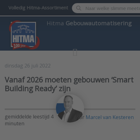
Enter a search term. Results w
Volledig Hitma-Assortiment
Hitma
Gebouwautomatisering
dinsdag 26 juli 2022
Gebouwautomatisering
Vanaf 2026 moeten gebouwen ‘Smart
Building Ready’ zijn
gemiddelde leestijd 4
Door
Marcel van Kesteren
minuten