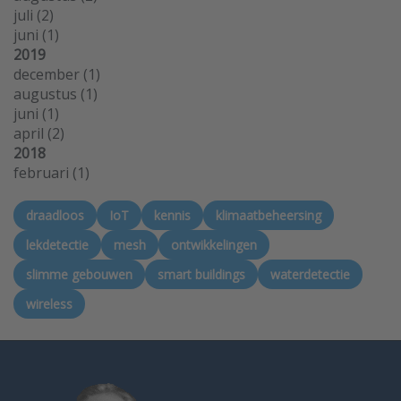
juli
(2)
juni
(1)
2019
december
(1)
augustus
(1)
juni
(1)
april
(2)
2018
februari
(1)
draadloos
IoT
kennis
klimaatbeheersing
lekdetectie
mesh
ontwikkelingen
slimme gebouwen
smart buildings
waterdetectie
wireless