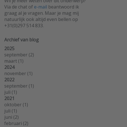
Wil je meer weten over dit onderwerp?
Via de chat of
e-mail
beantwoord ik
graag al je vragen. Maar je mag mij
natuurlijk ook altijd even bellen op
+31(0)297 514 833.
Archief van blog
2025
september
(2)
maart
(1)
2024
november
(1)
2022
september
(1)
juli
(1)
2021
oktober
(1)
juli
(1)
juni
(2)
februari
(2)