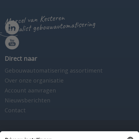
Marcel van Kesteren
specialist gebouwautomatisering
Direct naar
Gebouwautomatisering assortiment
Over onze organisatie
Account aanvragen
Nieuwsberichten
Contact
Onze producten