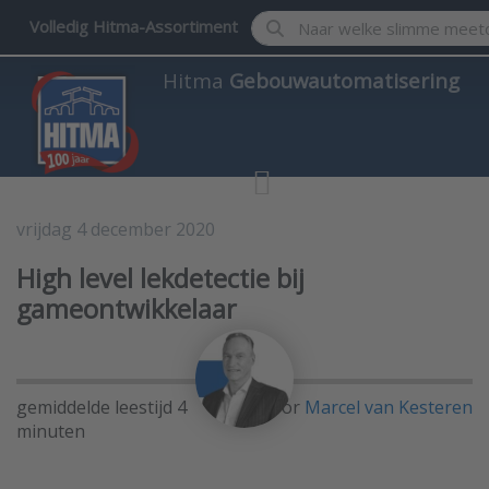
Enter a search term. Results w
Volledig Hitma-Assortiment
Hitma
Gebouwautomatisering
vrijdag 4 december 2020
Gebouwautomatisering
High level lekdetectie bij
gameontwikkelaar
gemiddelde leestijd 4
Door
Marcel van Kesteren
minuten