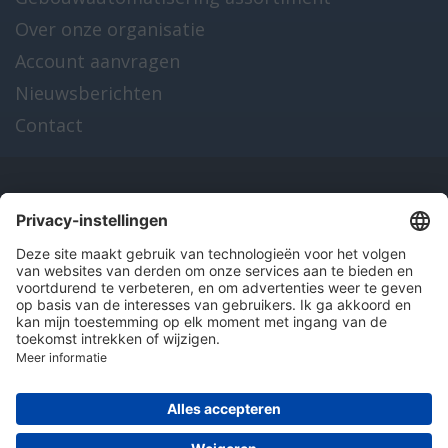
Over onze organisatie
Account aanvragen
Nieuwsberichten
Contact
Onze producten
en diensten
Over Hitma
Algemene voorwaarden
Disclaimer
Colofon
Privacy en cookies
© 2026 Hitma B.V.