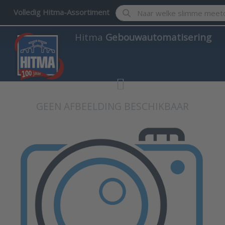
Enter a search term. Results w
Volledig Hitma-Assortiment
Hitma
Gebouwautomatisering