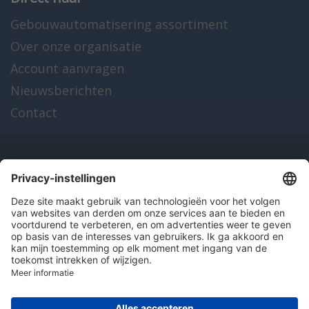
Gebouwautomatisering assortiment
Over onze organisatie
Account aanvragen
Nieuwsberichten
Contact
Onze producten
en diensten
Over Hitma
Algemene voorwaarden
Disclaimer
Colofon
Privacy en cookies
© 2026 Hitma B.V.