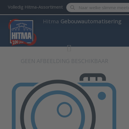
Enter a search term. Results w
Volledig Hitma-Assortiment
Hitma
Gebouwautomatisering