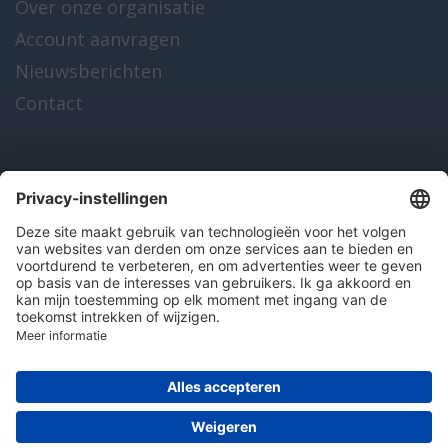
Over onze organisatie
Account aanvragen
Nieuwsberichten
Contact
Onze producten
en diensten
Over Hitma
Algemene voorwaarden
Disclaimer
Colofon
Privacy en cookies
© 2026 Hitma B.V.