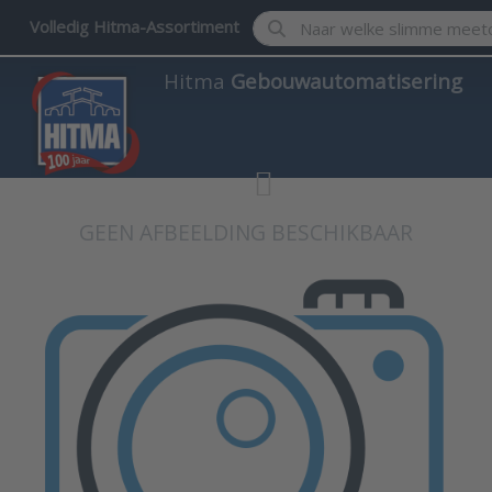
Enter a search term. Results w
Volledig Hitma-Assortiment
Hitma
Gebouwautomatisering