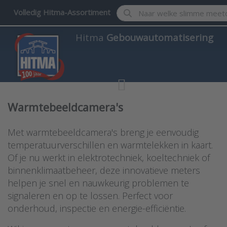
Enter a search term. Results w
Volledig Hitma-Assortiment
Hitma
Gebouwautomatisering
Warmtebeeldcamera's
Met warmtebeeldcamera's breng je eenvoudig
temperatuurverschillen en warmtelekken in kaart.
Of je nu werkt in elektrotechniek, koeltechniek of
binnenklimaatbeheer, deze innovatieve meters
helpen je snel en nauwkeurig problemen te
signaleren en op te lossen. Perfect voor
onderhoud, inspectie en energie-efficiëntie.