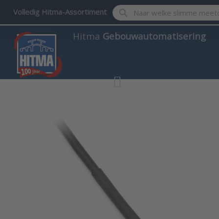
Enter a search term. Results w
Volledig Hitma-Assortiment
Hitma
Gebouwautomatisering