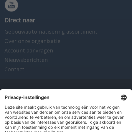
Direct naar
Gebouwautomatisering assortiment
Over onze organisatie
Account aanvragen
Nieuwsberichten
Contact
Onze producten
en diensten
Over Hitma
Algemene voorwaarden
Disclaimer
Colofon