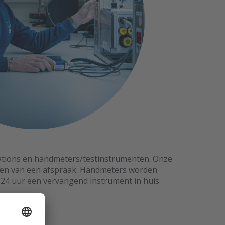
ations en handmeters/testinstrumenten. Onze
aken van een afspraak. Handmeters worden
 24 uur een vervangend instrument in huis.