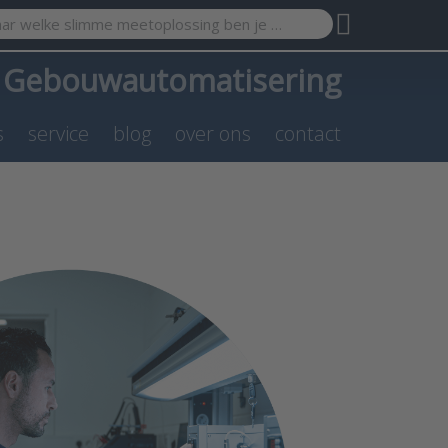
search term. Results will appear automatically as you type. Pr
a
Gebouwautomatisering
s
service
blog
over ons
contact