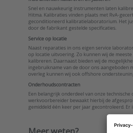
Snel en nauwkeurig instrumenten laten kalibre
Hitma. Kalibraties vinden plaats met RvA-gecert
geconditioneerd kalibratielaboratorium. Het j
door de fabrikant gestelde specificaties.
Service op locatie
Naast reparaties in ons eigen service laborat
op locatie uitvoering. Zo kunnen wij de meeste
kalibreren. Daarnaast bieden wij de mogelijkhei
ingebruikname van de door ons aangeboden me
overleg kunnen wij ook offshore ondersteunin
Onderhoudscontracten
Een belangrijk onderdeel van onze technische
werkvoorbereider bewaakt hierbij de afgespro
gemiddeld één keer per jaar gecontroleerd. Er 
Meer weten?