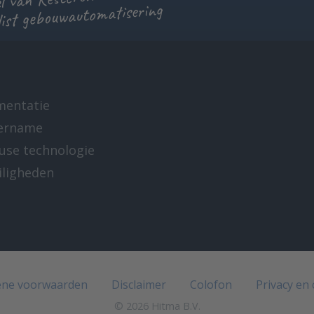
list gebouwautomatisering
mentatie
ername
-use technologie
iligheden
e
ne voorwaarden
Disclaimer
Colofon
Privacy en
© 2026 Hitma B.V.