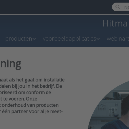
Enter a 
Hitm
producten
voorbeeldapplicaties
webinar
uning
at als het gaat om installatie
en bij jou in het bedrijf. De
utoriseerd om conform de
it te voeren. Onze
et onderhoud van producten
r één partner voor al je meet-