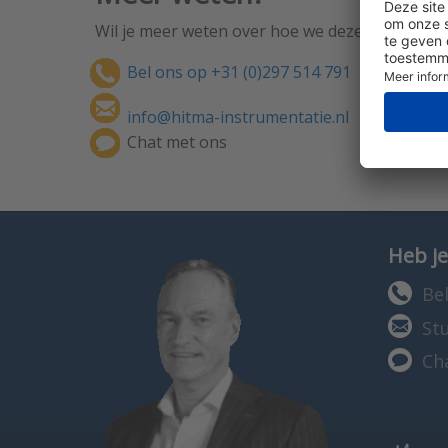
Wil je meer weten over hoe we deze service- 
Bel ons op +31 (0)297 514 791
info@hitma-instrumentatie.nl
Chat met ons
Heb je
Bel
St
Ch
Marcel