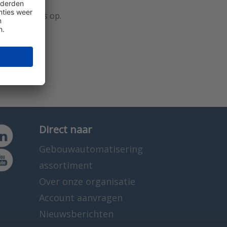
tact met ons op.
Direct naar
Gebouwautomatisering
assortiment
Over onze organisatie
Account aanvragen
Nieuwsberichten