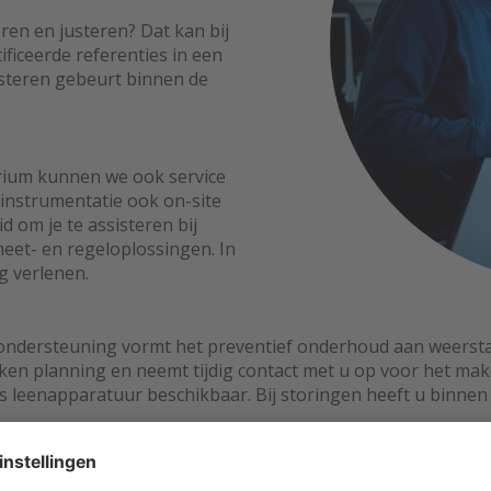
ren en justeren? Dat kan bij
ificeerde referenties in een
usteren gebeurt binnen de
orium kunnen we ook service
 instrumentatie ook on-site
d om je te assisteren bij
et- en regeloplossingen. In
g verlenen.
 ondersteuning vormt het preventief onderhoud aan weerst
ken planning en neemt tijdig contact met u op voor het m
is leenapparatuur beschikbaar. Bij storingen heeft u binnen