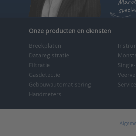
specia
Onze producten en diensten
Breekplaten
Instru
Dataregistratie
Monst
Filtratie
Single
Gasdetectie
Veerve
Gebouwautomatisering
Servic
Handmeters
Algeme