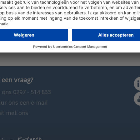
en kalibratiewerkzaamheden uitvoeren? Neem dan gerust con
 een vraag?
 ons 0297 - 514 833
uur ons een e-mail
at met ons
 van Kesteren