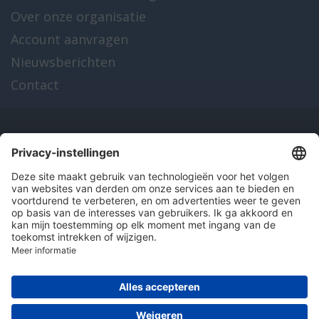
Over onze organisatie
Account aanvragen
Nieuwsberichten
Contact
Onze producten
en diensten
Over Hitma
Algemene voorwaarden
Disclaimer
Colofon
Privacy en cookies
© 2026 Hitma B.V.