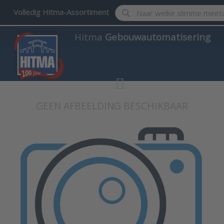
Enter a search term. Results w
Volledig Hitma-Assortiment
Hitma
Gebouwautomatisering