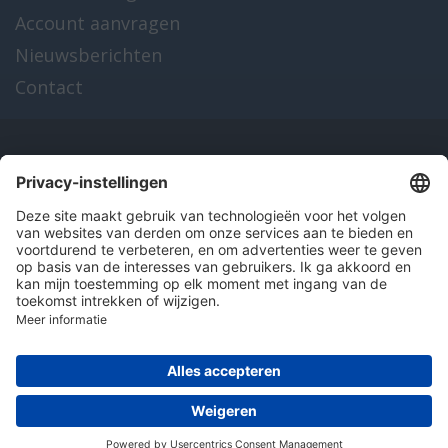
Account aanvragen
Nieuwsberichten
Contact
Onze producten
en diensten
Over Hitma
Algemene voorwaarden
Disclaimer
Colofon
Privacy en cookies
© 2026 Hitma B.V.