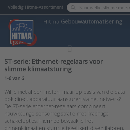
Enter a search term. Results w
Volledig Hitma-Assortiment
Hitma
Gebouwautomatisering
ST-serie: Ethernet-regelaars voor
slimme klimaatsturing
Search results:
1-6
van
6
Wil je niet alleen meten, maar op basis van die data
ook direct apparatuur aansturen via het netwerk?
De ST-serie ethernet-regelaars combineert
nauwkeurige sensorregistratie met krachtige
schakelopties. Hiermee bewaak je het
binnenklimaat en stuur je tegelijkertijd ventilatoren,