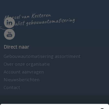
Marcel van Kesteren
specialist gebouwautomatisering
Direct naar
Gebouwautomatisering assortiment
Over onze organisatie
Account aanvragen
Nieuwsberichten
Contact
Onze producten