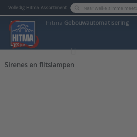
Enter a search term. Results w
Volledig Hitma-Assortiment
Hitma
Gebouwautomatisering
Sirenes en flitslampen