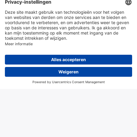
en diensten
Over Hitma
Algemene voorwaarden
Disclaimer
Colofon
Privacy en cookies
© 2026 Hitma B.V.