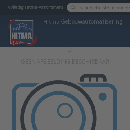
Enter a search term. Results w
Volledig Hitma-Assortiment
Hitma
Gebouwautomatisering