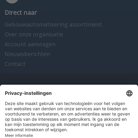
Direct naar
Gebouwautomatisering assortiment
Over onze organisatie
Account aanvragen
Nieuwsberichten
Contact
Onze producten
en diensten
Over Hitma
Algemene voorwaarden
Disclaimer
Colofon
Privacy en cookies