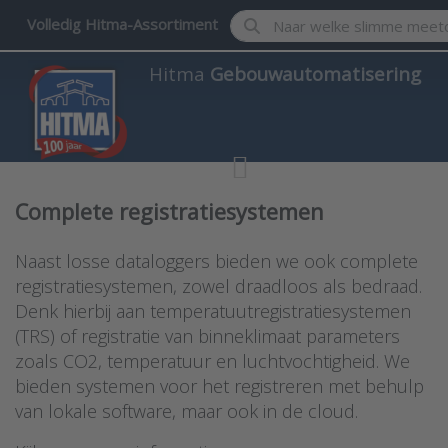
Enter a search term. Results w
Volledig Hitma-Assortiment
Hitma
Gebouwautomatisering
Complete registratiesystemen
Naast losse dataloggers bieden we ook complete
registratiesystemen, zowel draadloos als bedraad.
Denk hierbij aan temperatuutregistratiesystemen
(TRS) of registratie van binneklimaat parameters
zoals CO2, temperatuur en luchtvochtigheid. We
bieden systemen voor het registreren met behulp
van lokale software, maar ook in de cloud.