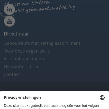
Marcel van Kesteren
specialist gebouwautomatisering
Direct naar
Gebouwautomatisering assortiment
Over onze organisatie
Account aanvragen
Nieuwsberichten
Contact
Onze producten
en diensten
Over Hitma