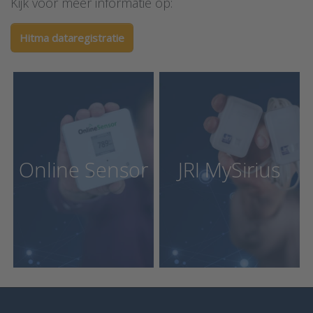
Kijk voor meer informatie op:
Hitma dataregistratie
Online Sensor
JRI MySirius