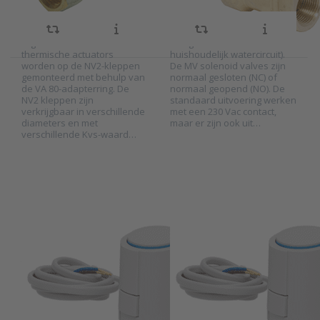
AST en APR serie thermische
bijvoorbeeld in verwarmings-
actuators worden gebruikt in
en koelsystemen met
combinatie met de NV2
gesloten circuit (kleppen zijn
regelafsluiters. De
niet geschikt voor
thermische actuators
huishoudelijk watercircuit).
worden op de NV2-kleppen
De MV solenoid valves zijn
gemonteerd met behulp van
normaal gesloten (NC) of
Press ENTER
Press ENTER
de VA 80-adapterring. De
normaal geopend (NO). De
for more
for more
NV2 kleppen zijn
standaard uitvoering werken
options to
options to
verkrijgbaar in verschillende
met een 230 Vac contact,
Thermische
Thermische
diameters en met
maar er zijn ook uit…
actuator 0-
actuator
10V voor
230V voor
verschillende Kvs-waard…
radiatorkraan
radiatorkraan
serie APR
serie AST2
PRODUAL
PRODUAL
Thermische
Thermische
actuator 0-10V
actuator 230V
SKU
2026154
SKU
2026150
voor
voor
De APR serie thermische
De AST2 serie thermische
radiatorkraan
radiatorkraan
actuators regelen
actuators zijn ontworpen
serie APR
serie AST2
radiatorkranen op een 0...10
voor het regelen van
Volt stuursignaal. De
radiatorkranen in de