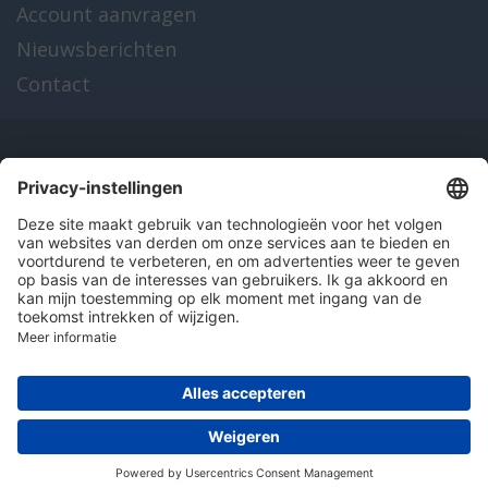
Account aanvragen
Nieuwsberichten
Contact
Onze producten
en diensten
Over Hitma
Algemene voorwaarden
Disclaimer
Colofon
Privacy en cookies
© 2026 Hitma B.V.