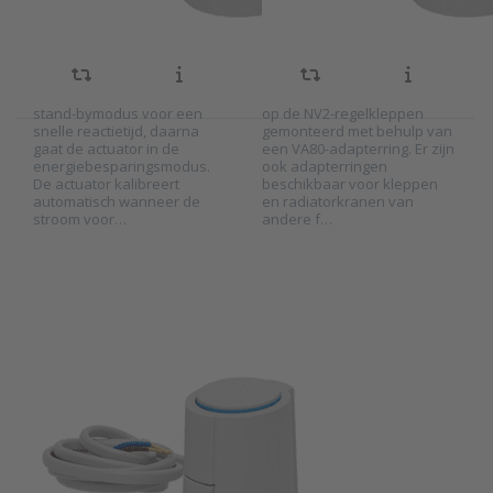
radiatorkraan gaat steeds
gebouwautomatisering. De
verder open naarmate het
thermische actuator kan
stuursignaal oploopt.
worden aangestuurd door
Wanneer het stuursignaal
een aan/uit stuursignaal van
lager is dan 0,5 V, gaat de
230 Vac of een PWM-signaal.
actuator 20 minuten in de
De AST2 actuators worden
stand-bymodus voor een
op de NV2-regelkleppen
snelle reactietijd, daarna
gemonteerd met behulp van
gaat de actuator in de
een VA80-adapterring. Er zijn
Press ENTER
energiebesparingsmodus.
ook adapterringen
for more
De actuator kalibreert
beschikbaar voor kleppen
options to
automatisch wanneer de
en radiatorkranen van
Thermische
stroom voor…
andere f…
actuator
24Vac voor
radiatorkraan
serie AST4
PRODUAL
Thermische
actuator 24Vac
SKU
2026152
voor
De AST4 serie thermische
radiatorkraan
actuators zijn ontworpen