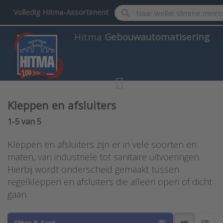
Enter a search term. Results w
Volledig Hitma-Assortiment
Hitma
Gebouwautomatisering
Kleppen en afsluiters
Search results:
1-5
van
5
Kleppen en afsluiters zijn er in vele soorten en
maten, van industriële tot sanitaire uitvoeringen.
Hierbij wordt onderscheid gemaakt tussen
regelkleppen en afsluiters die alleen open of dicht
gaan.