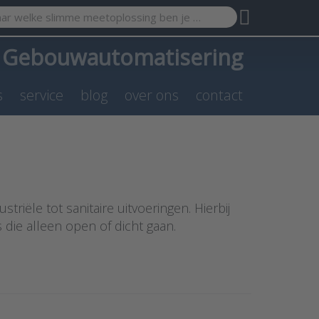
search term. Results will appear automatically as you type. Pr
a
Gebouwautomatisering
s
service
blog
over ons
contact
triële tot sanitaire uitvoeringen. Hierbij
die alleen open of dicht gaan.