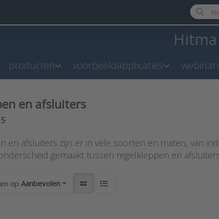
Enter a 
Hitm
producten
voorbeeldapplicaties
webinar
en en afsluiters
results:
n
5
 en afsluiters zijn er in vele soorten en maten, van indus
onderscheid gemaakt tussen regelkleppen en afsluiters 
ren op
Aanbevolen