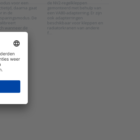
odus voor een
de NV2-regelkleppen
ctietijd, daarna gaat
gemonteerd met behulp van
r in de
een VA80-adapterring. Er zijn
sparingsmodus. De
ook adapterringen
alibreert
beschikbaar voor kleppen en
ch wanneer de
radiatorkranen van andere
oor…
f…