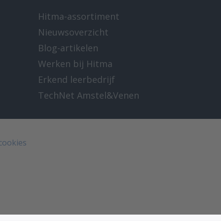
Hitma-assortiment
Nieuwsoverzicht
Blog-artikelen
Werken bij Hitma
Erkend leerbedrijf
TechNet Amstel&Venen
 cookies