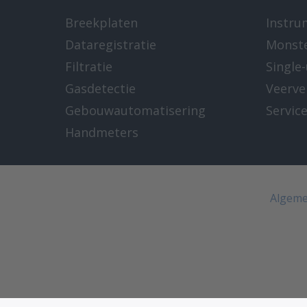
Breekplaten
Instru
Dataregistratie
Monst
Filtratie
Single
Gasdetectie
Veerve
Gebouwautomatisering
Servic
Handmeters
Algeme