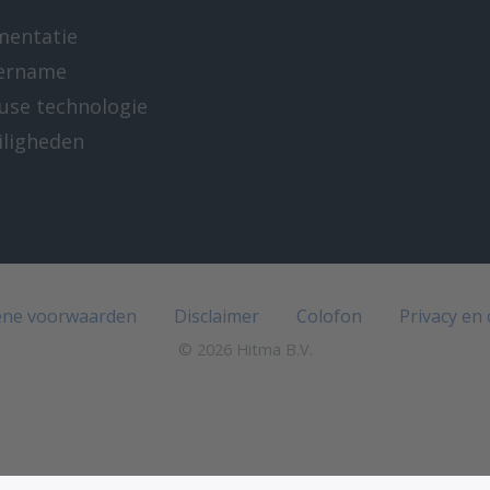
mentatie
ername
-use technologie
iligheden
e
ne voorwaarden
Disclaimer
Colofon
Privacy en
© 2026 Hitma B.V.