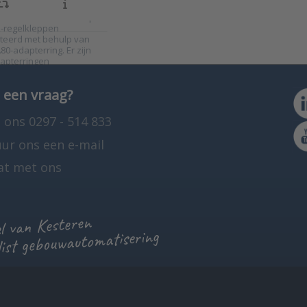
 of een PWM-signaal.
4 actuators worden op
-regelkleppen
eerd met behulp van
80-adapterring. Er zijn
apterringen
kbaar voor kleppen en
orkranen van andere
 een vraag?
 ons 0297 - 514 833
uur ons een e-mail
at met ons
 van Kesteren
list gebouwautomatisering