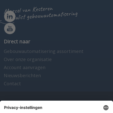
Marcel van Kesteren
specialist gebouwautomatisering
Direct naar
Gebouwautomatisering assortiment
Over onze organisatie
Account aanvragen
Nieuwsberichten
Contact
Onze producten
en diensten