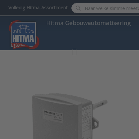
Enter a search term. Results w
Volledig Hitma-Assortiment
Hitma
Gebouwautomatisering