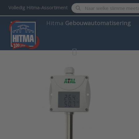
Enter a search term. Results w
Volledig Hitma-Assortiment
Hitma
Gebouwautomatisering