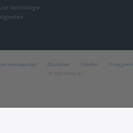
-use technologie
iligheden
e
ne voorwaarden
Disclaimer
Colofon
Privacy en
© 2026 Hitma B.V.