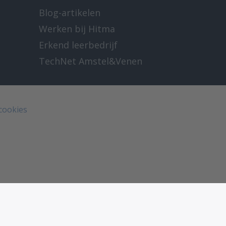
Blog-artikelen
Werken bij Hitma
Erkend leerbedrijf
TechNet Amstel&Venen
 cookies