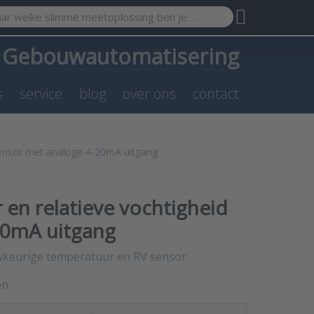
search term. Results will appear automatically as you type. Pr
a
Gebouwautomatisering
s
service
blog
over ons
contact
sensor met analoge 4-20mA uitgang
en relatieve vochtigheid
20mA uitgang
keurige temperatuur en RV sensor
en