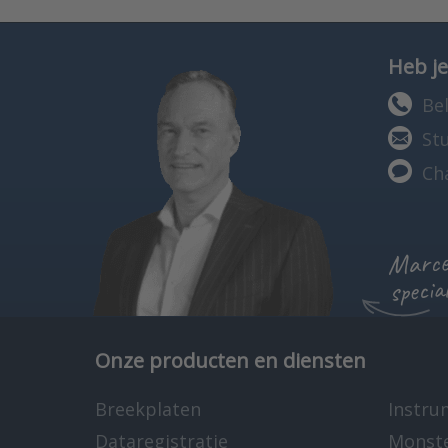
Heb je
Bel
St
Ch
Marcel
specia
Onze producten en diensten
Breekplaten
Instru
Dataregistratie
Monst