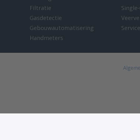
Filtratie
Single
Gasdetectie
Veerve
Gebouwautomatisering
Servic
Handmeters
Algeme