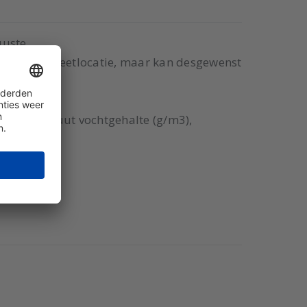
uuste
ak op de meetlocatie, maar kan desgewenst
°C), absoluut vochtgehalte (g/m3),