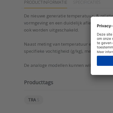
PRODUCTINFORMATIE
SPECIFICATIES
De nieuwe generatie temperatuur- & relati
vormgeving en een duidelijk afleesbaar LC
ook worden uitgeschakeld.
Naast meting van temperatuur en R.V. zijn 
specifieke vochtigheid (g/kg), mengverhoudi
De analoge modellen kunnen willekeurig ma
Producttags
TRA
5