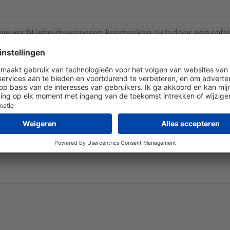
eve vochtigheidssensoren kenmerken zich door een rob
D-scherm. Het LCD scherm verschaft extra gebruiksgem
de sensoren tevens geschikt voor meting van dauwpunt (
ng (g/kg) en enthalpie (kJ/kg).
ximaal 2 parameters als uitgang beschikbaar stellen.