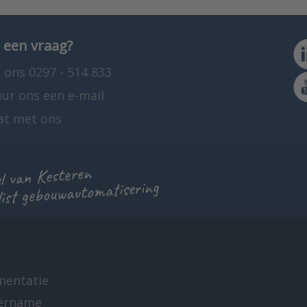
 een vraag?
 ons 0297 - 514 833
uur ons een e-mail
at met ons
 van Kesteren
list gebouwautomatisering
mentatie
ername