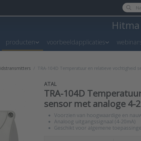
Enter a 
Hitm
producten
voorbeeldapplicaties
webinar
idstransmitters
TRA-104D Temperatuur en relatieve vochtigheid 
ATAL
TRA-104D Temperatuur 
sensor met analoge 4-
Voorzien van hoogwaardige en nauw
Analoog uitgangssignaal (4-20mA)
Geschikt voor algemene toepassing