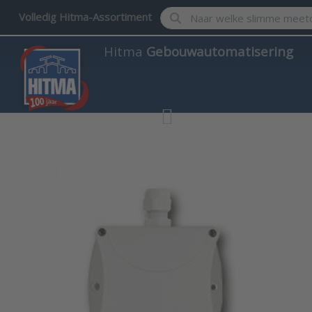
Enter a search term. Results w
Volledig Hitma-Assortiment
Hitma
Gebouwautomatisering