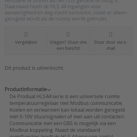
ventilatie te sturen als het CO2 gehalte te hoog is.
Daarnaast heeft de HLS 44 ingangen voor
aanwezigheid en dag-nacht sensoren, zodat er alleen
geregeld wordt als de ruimte wordt gebruikt.
Vergelijken
Vragen? Stuur ons
Stuur door via e-
een bericht!
mail
Dit product is uitverkocht.
Productinformatie
De Produal HLS44 serie is een universele ruimte
temperatuurregelaar met Modbus communicatie.
Koelen en verwarmen kan lokaal worden geregeld
met 0-10V stuursignalen of met aan-uit contacten.
Communicatie met een GBS is mogelijk via een
Modbus koppeling. Naast de standaard
regelfuncties heeft de HLS 44 nog een aantal