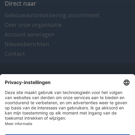
Direct naar
Gebouwautomatisering assortiment
Over onze organisatie
Account aanvragen
Nieuwsberichten
Contact
Onze producten
en diensten
Over Hitma
Algemene voorwaarden
Disclaimer
Colofon
Privacy en cookies
© 2026 Hitma B.V.