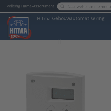
Enter a search term. Results w
Volledig Hitma-Assortiment
Hitma
Gebouwautomatisering