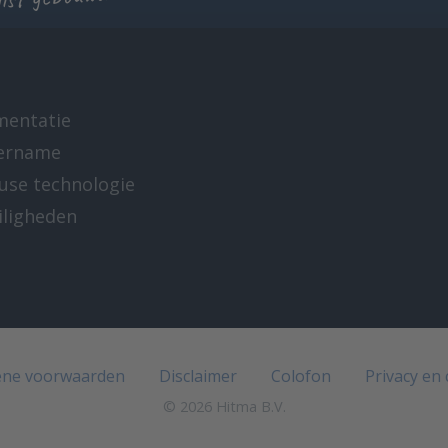
mentatie
ername
-use technologie
iligheden
e
ne voorwaarden
Disclaimer
Colofon
Privacy en
© 2026 Hitma B.V.