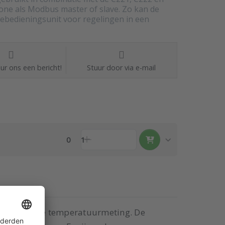
one als Modbus master of slave. Zo kan de
ebedieningsunit voor regelingen in een
ur ons een bericht!
Stuur door via e-mail
0
1
eïntegreerde temperatuurmeting. De