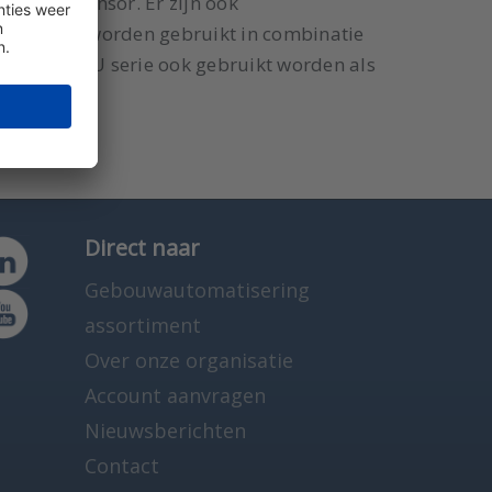
wegingssensor. Er zijn ook
 serie kan worden gebruikt in combinatie
 kan de ROU serie ook gebruikt worden als
Direct naar
Gebouwautomatisering
assortiment
Over onze organisatie
Account aanvragen
Nieuwsberichten
Contact