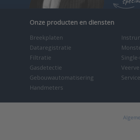
Onze producten en diensten
Breekplaten
Instru
Dataregistratie
Monst
Filtratie
Single
Gasdetectie
Veerve
Gebouwautomatisering
Servic
Handmeters
Algeme