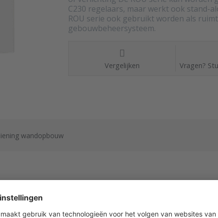
C230 regelaars, maar werkt ook stand-al
ROU serie ook gebruikt worden als ruimt
gebouwbeheersysteem.
Vergelijken
Vragen? Stu
diening wandopbouw
vanceerde ruimtebediening units met touchscreen en g