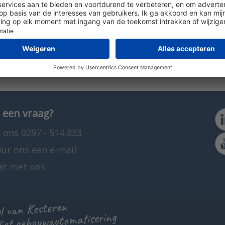
 optionele CO2 meting, luchtvochtigheidsmeting en be
elen van bijvoorbeeld zonwering of verlichting De ROU
 werkt ook stand-alone als Modbus master of slave. Zo
een gebouwbeheersysteem.
 een vraag?
 ons 0297 - 514 833
uur ons een e-mail
at met ons
 van Kesteren
list gebouwautomatisering