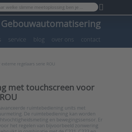
search term. Results will appear automatically as you type. Pr
a
Gebouwautomatisering
s
service
blog
over ons
contact
 externe regelaars serie ROU
ng met touchscreen voor
e ROU
eavanceerde ruimtebediening units met
uurmeting. De ruimtebediening kan worden
uchtvochtigheidsmeting en bewegingssensor. Er
voor het regelen van bijvoorbeeld zonwering
gebruikt in combinatie met de C221, C222 en