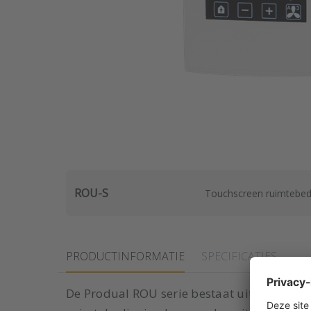
ROU-S
Touchscreen ruimtebe
PRODUCTINFORMATIE
SPECIFICATIES
De Produal ROU serie bestaat uit zeer gea