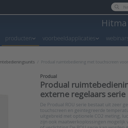
Enter a 
Hitm
producten
voorbeeldapplicaties
webinar
mtebedieningsunits
Produal ruimtebediening met touchscreen voor
Produal
Produal ruimtebedieni
externe regelaars seri
De Produal ROU serie bestaat uit zeer g
touchscreen en geïntegreerde temperat
uitgebreid met optionele CO2 meting, l
zijn ook maatwerkoplossingen mogelijk 
of verlichting De ROU serie kan worden 