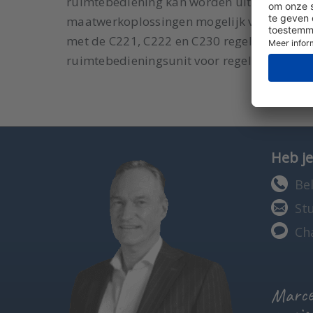
ruimtebediening kan worden uitgebreid met
maatwerkoplossingen mogelijk voor het reg
met de C221, C222 en C230 regelaars, maar
ruimtebedieningsunit voor regelingen in 
Heb je
Bel
St
Ch
Marcel
specia