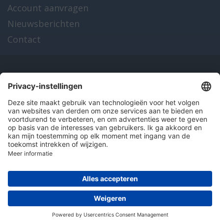
Account aanvragen
Nieuwsberichten
Contact
Onze producten
en diensten
Over Hitma
Algemene voorwaarden
Disclaimer
Colofon
Privacy en cookies
© 2026 Hitma B.V.