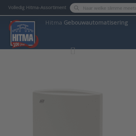
Enter a search term. Results w
Volledig Hitma-Assortiment
Hitma
Gebouwautomatisering