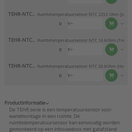
TEHR-NTC2.2
Ruimtetemperatuursensor NTC 2252 Ohm (Johnson
0
1
TEHR-NTC10
Ruimtetemperatuursensor NTC 10 kOhm (Trend al
0
1
TEHR-NTC20
Ruimtetemperatuursensor NTC 20 kOhm (Honeywel
0
1
Productinformatie
De TEHR serie is een temperatuursensor voor
wandmontage in een ruimte. De
ruimtetemperatuursensor kan eenvoudig worden
gemonteerd op een inbouwdoos met gatafstand