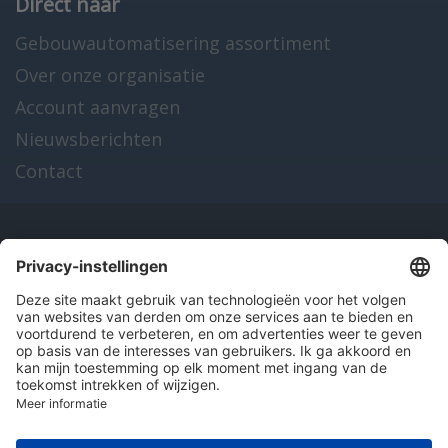
Direct naar
Gebouwautomatisering assortiment
Over onze organisatie
Account aanvragen
Nieuwsberichten
Contact
Onze producten
en diensten
Over Hitma
Algemene voorwaarden
Disclaimer
Colofon
Privacy en cookies
© 2026 Hitma B.V.