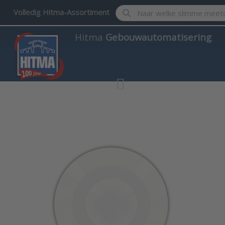
Enter a search term. Results w
Volledig Hitma-Assortiment
Hitma
Gebouwautomatisering