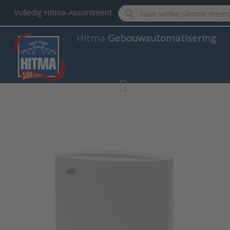
Enter a search term. Results w
Volledig Hitma-Assortiment
Hitma
Gebouwautomatisering