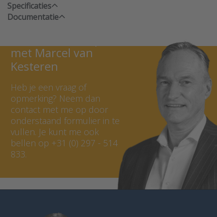
Specificaties
Documentatie
Neem contact op
met Marcel van
Kesteren
Heb je een vraag of
opmerking? Neem dan
contact met me op door
onderstaand formulier in te
vullen. Je kunt me ook
bellen op +31 (0) 297 - 514
833.