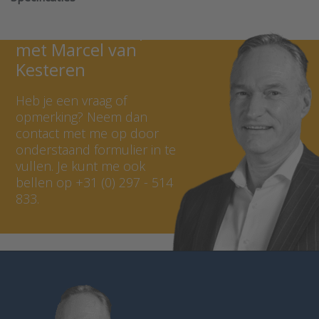
Neem contact op
met Marcel van
Kesteren
Heb je een vraag of
opmerking? Neem dan
contact met me op door
onderstaand formulier in te
vullen. Je kunt me ook
bellen op +31 (0) 297 - 514
833.