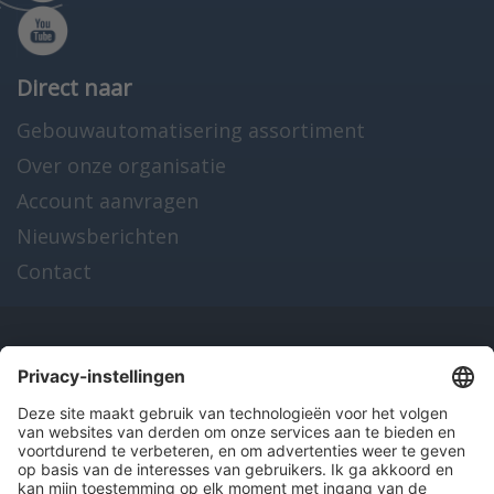
Direct naar
Gebouwautomatisering assortiment
Over onze organisatie
Account aanvragen
Nieuwsberichten
Contact
Onze producten
en diensten
Over Hitma
Algemene voorwaarden
Disclaimer
Colofon