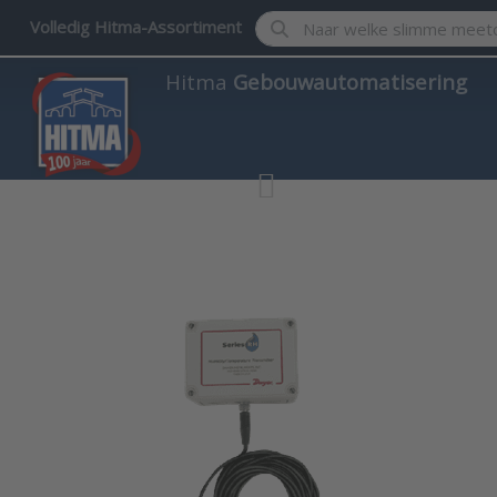
Enter a search term. Results w
Volledig Hitma-Assortiment
Hitma
Gebouwautomatisering