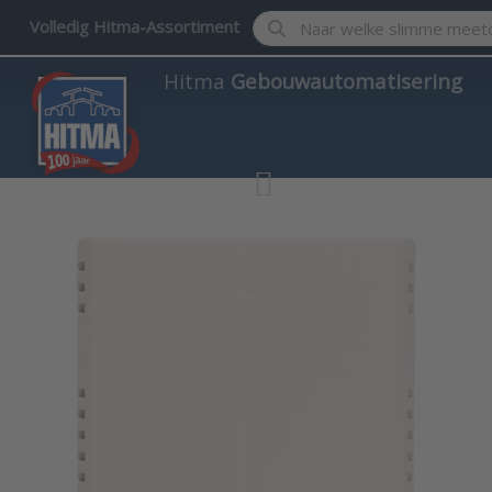
Enter a search term. Results w
Volledig Hitma-Assortiment
Hitma
Gebouwautomatisering