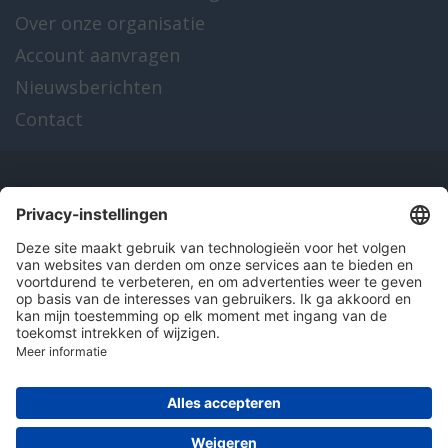
Over onze organisatie
Account aanvragen
Nieuwsberichten
Contact
Onze producten
en diensten
Over Hitma
Algemene voorwaarden
Disclaimer
Colofon
Privacy en cookies
© 2026 Hitma B.V.