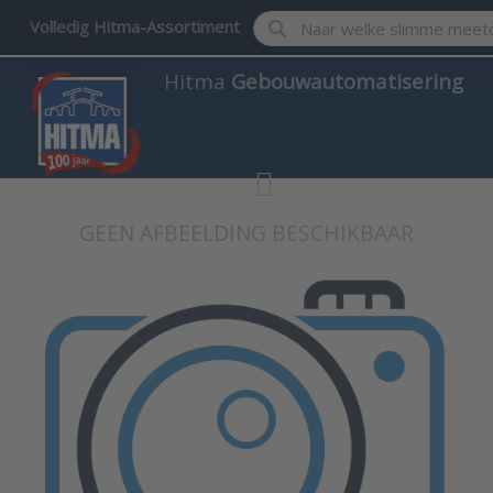
Enter a search term. Results w
Volledig Hitma-Assortiment
Hitma
Gebouwautomatisering