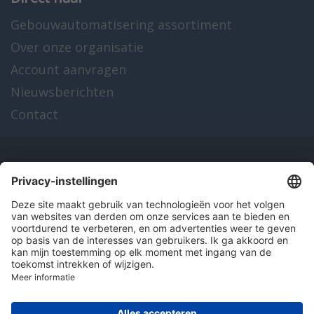
Gebouwautomatisering assortiment
Over onze organisatie
Account aanvragen
Nieuwsberichten
Contact
Onze producten
en diensten
Over Hitma
Algemene voorwaarden
Disclaimer
Colofon
Privacy en cookies
© 2026 Hitma B.V.