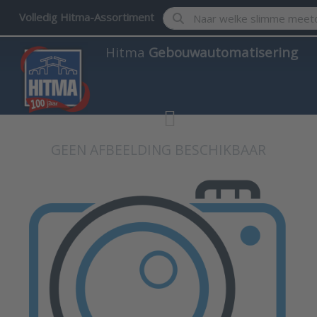
Enter a search term. Results w
Volledig Hitma-Assortiment
Hitma
Gebouwautomatisering